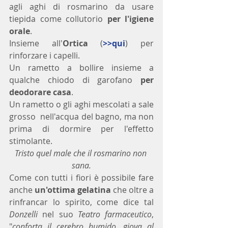
agli aghi di rosmarino da usare 
tiepida come collutorio 
per l'igiene 
orale
.
Insieme all'
Ortica
 (
>>qui
) per 
rinforzare i capelli.
Un rametto a bollire insieme a 
qualche chiodo di garofano 
per 
deodorare casa
.
Un rametto o gli aghi mescolati a sale 
grosso  nell'acqua del bagno, ma non 
prima di dormire per l'effetto 
stimolante.
Tristo quel male che il rosmarino non 
sana.
Come con tutti i fiori è possibile fare 
anche 
un'ottima gelatina
 che oltre a 
rinfrancar lo spirito, come dice tal 
Donzelli
 nel suo 
Teatro farmaceutico
, 
"
conforta il cerebro humido, giova al 