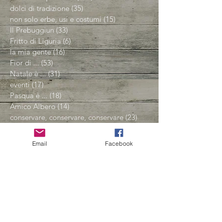
dolci di tradizione
(35)
35 post
non solo erbe, usi e costumi
(15)
15 post
Il Prebuggiun
(33)
33 post
Fritto di Liguria
(6)
6 post
la mia gente
(16)
16 post
Fior di ...
(53)
53 post
Natale è ...
(31)
31 post
eventi
(17)
17 post
Pasqua è ...
(18)
18 post
Amico Albero
(14)
14 post
conservare, conservare, conservare
(23)
23 post
Spezie e aromi
(2)
2 post
i luoghi del cuore
(5)
5 post
Email
Facebook
Iscriviti alla nostra mailing list
Non perdere mai un
aggiornamento