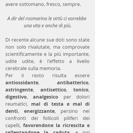
avere sottomano, fresco, sempre.
A dir del rosmarino le virtù ci vorrebbe 
una vita e anche di più.
Di recente alcune sue doti sono state 
non solo rivalutate, ma comprovate 
scientificamente e la più importante, 
udite udite, è l'effetto a livello 
cerebrale sulla memoria.
Per il resto risulta essere 
antiossidante
, 
antibatterico
, 
astringente
, 
antisettico
, 
tonico
, 
digestivo
, 
analgesico
 per dolori 
reumatici, 
mal di testa e mal di 
denti
, 
energizzante
, persino nei 
confronti dei follicoli piliferi dei 
capelli, 
favorendone la ricrescita e 
rallentandone la caduta
, e poi 