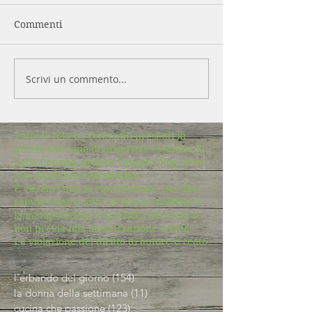
Commenti
Scrivi un commento...
Tutte le foto e i contenuti presenti in
questo sito sono di proprietà esclusiva di
Lella Canepa, titolare i questo blog, dove
non altrimenti comunicato.
È vietato l'uso, la riproduzione, per fini
commerciali e non, vietata la modifica e
la manipolazione e qualsiasi altro uso se
non previa mia autorizzazione scritta.
La violazione del diritto di autore è reato
l'erbando del giorno
(154)
154 post
la donna della settimana
(11)
11 post
cucina che passione
(123)
123 post