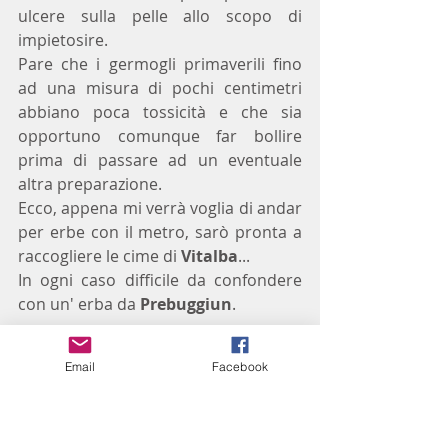
ulcere sulla pelle allo scopo di 
impietosire.
Pare che i germogli primaverili fino 
ad una misura di pochi centimetri 
abbiano poca tossicità e che sia 
opportuno comunque far bollire 
prima di passare ad un eventuale 
altra preparazione.
Ecco, appena mi verrà voglia di andar 
per erbe con il metro, sarò pronta a 
raccogliere le cime di 
Vitalba
...
In ogni caso difficile da confondere 
con un' erba da 
Prebuggiun
.
Email
Facebook
 Con la  
Lattuga velenosa
, 
la
 Lactuca 
virosa 
 invece ci si può confondere.