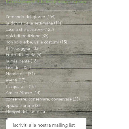
La violazione del diritto di autore è reato
l'erbando del giorno
(154)
154 post
la donna della settimana
(11)
11 post
cucina che passione
(123)
123 post
dolci di tradizione
(35)
35 post
non solo erbe, usi e costumi
(15)
15 post
Il Prebuggiun
(33)
33 post
Fritto di Liguria
(6)
6 post
la mia gente
(16)
16 post
Fior di ...
(53)
53 post
Natale è ...
(31)
31 post
eventi
(17)
17 post
Pasqua è ...
(18)
18 post
Amico Albero
(14)
14 post
conservare, conservare, conservare
(23)
23 post
Spezie e aromi
(2)
2 post
i luoghi del cuore
(5)
5 post
Iscriviti alla nostra mailing list