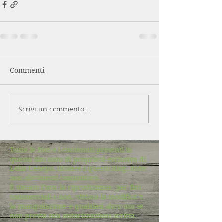
Commenti
Scrivi un commento...
Tutte le foto e i contenuti presenti in
questo sito sono di proprietà esclusiva di
Lella Canepa, titolare i questo blog, dove
non altrimenti comunicato.
È vietato l'uso, la riproduzione, per fini
commerciali e non, vietata la modifica e
la manipolazione e qualsiasi altro uso se
non previa mia autorizzazione scritta.