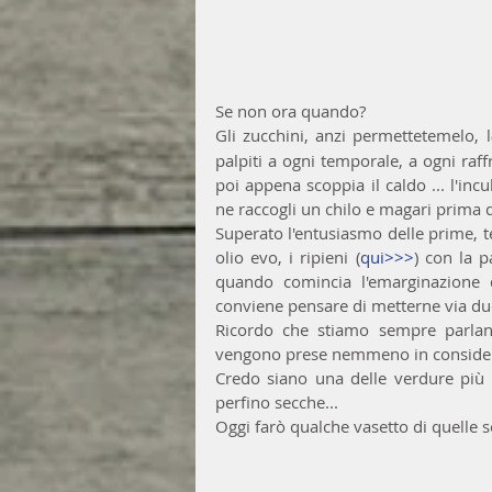
Se non ora quando? 
Gli zucchini, anzi permettetemelo, l
palpiti a ogni temporale, a ogni r
poi appena scoppia il caldo ... l'inc
ne raccogli un chilo e magari prima di
Superato l'entusiasmo delle prime, t
olio evo, i ripieni (
qui>>>
) con la pa
quando comincia l'emarginazione d
conviene pensare di metterne via due
Ricordo che stiamo sempre parland
vengono prese nemmeno in conside
Credo siano una delle verdure più ve
perfino secche...
Oggi farò qualche vasetto di quelle s