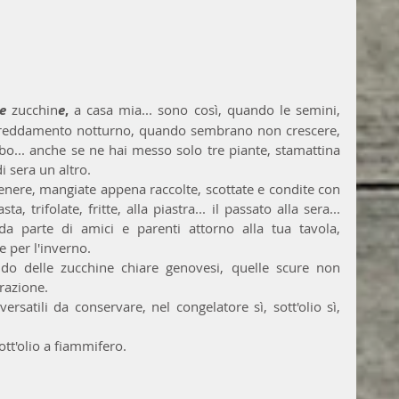
e
 zucchin
e
, 
a casa mia... sono così, quando le semini, 
affreddamento notturno, quando sembrano non crescere, 
ubo... anche se ne hai messo solo tre piante, stamattina 
 sera un altro. 
enere, mangiate appena raccolte, scottate e condite con 
sta, trifolate, fritte, alla piastra... il passato alla sera... 
a parte di amici e parenti attorno alla tua tavola, 
 per l'inverno.
o delle zucchine chiare genovesi, quelle scure non 
razione.
rsatili da conservare, nel congelatore sì, sott'olio sì, 
ott'olio a fiammifero. 