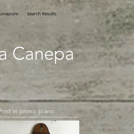
onazioni
Search Results
lla Canepa
Post in primo piano