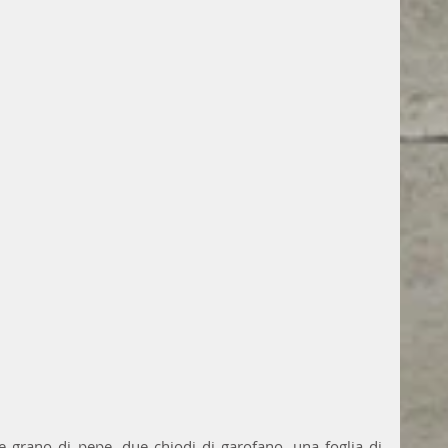
e grano di pepe, due chiodi di garofano, una foglia di 