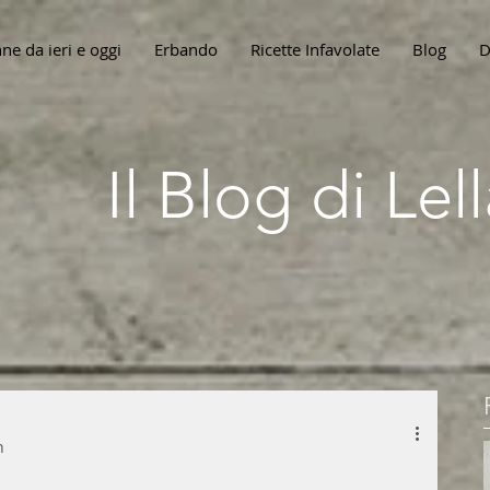
ne da ieri e oggi
Erbando
Ricette Infavolate
Blog
D
Il Blog di Le
n