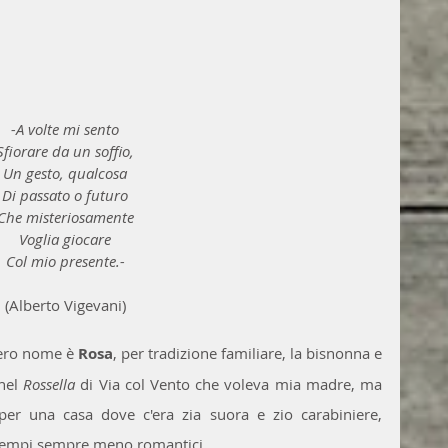
-A volte mi sento
Sfiorare da un soffio,
Un gesto, qualcosa
Di passato o futuro
Che misteriosamente
Voglia giocare
Col mio presente.-
(Alberto Vigevani)
vero nome è 
Rosa
, per tradizione familiare, la bisnonna e 
nel 
Rossella
 di Via col Vento che voleva mia madre, ma 
er una casa dove c'era zia suora e zio carabiniere, 
 tempi sempre meno romantici.