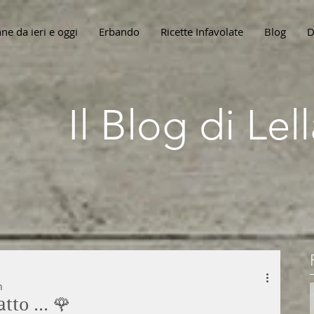
ne da ieri e oggi
Erbando
Ricette Infavolate
Blog
D
Il Blog di Le
n
tto ... 🌹