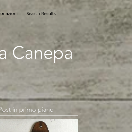
onazioni
Search Results
lla Canepa
Post in primo piano