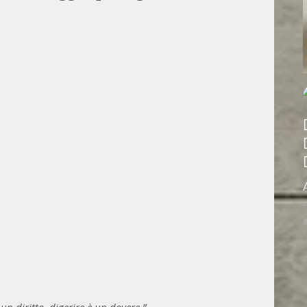
un diritto, digerire è un dovere.” 