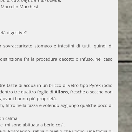
Marcello Marchesi
età digestive? 
sovraccaricato stomaco e intestini di tutti, quindi di 
distinzione fra la procedura decotto o infuso, nel caso 
tre tazze di acqua in un bricco di vetro tipo Pyrex (odio 
dentro tre quattro foglie di 
Alloro, 
fresche o secche non 
 giovani hanno più proprietà. 
i, filtro nella tazza e volendo aggiungo qualche poco di 
on calma. 
 mi sono abituata a berlo così.
e di Rosmarino, salvia o quello che voglio, una foglia di 