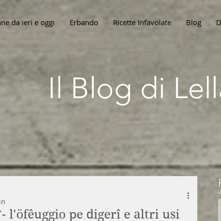
ne da ieri e oggi
Erbando
Ricette Infavolate
Blog
D
Il Blog di Le
in
 l'öfêuggio pe digerî e altri usi