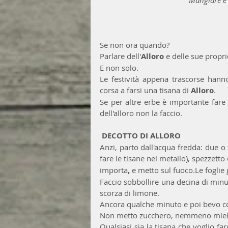
Se non ora quando?  
Parlare dell'
Alloro
 e delle sue propri
E non solo.
Le festività appena trascorse hanno 
corsa a farsi una tisana di 
Alloro
. 
Se per altre erbe è importante fare 
dell'alloro non la faccio. 
 DECOTTO DI ALLORO
Anzi, parto dall'acqua fredda: due o 
fare le tisane nel metallo), spezzetto 
importa
,
 e metto sul fuoco.Le foglie
Faccio sobbollire una decina di minut
scorza di limone. 
Ancora qualche minuto e poi bevo c
Non metto zucchero, nemmeno miele,
Qualsiasi sia la tisana che voglio far