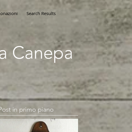
onazioni
Search Results
lla Canepa
Post in primo piano