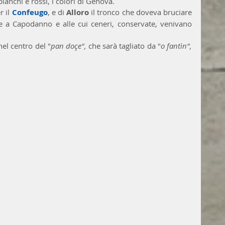
ianchi e rossi, i colori di Genova. 
 il 
Confeugo
, e di 
Alloro
 il tronco che doveva bruciare 
le a Capodanno e alle cui ceneri, conservate, venivano 
nel centro del "
pan doçe", 
che sarà tagliato da "
o fantìn", 