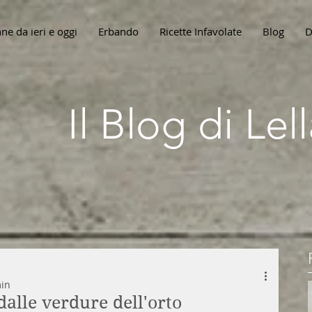
ne da ieri e oggi
Erbando
Ricette Infavolate
Blog
D
Il Blog di Le
min
alle verdure dell'orto