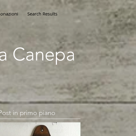
onazioni
Search Results
lla Canepa
Post in primo piano