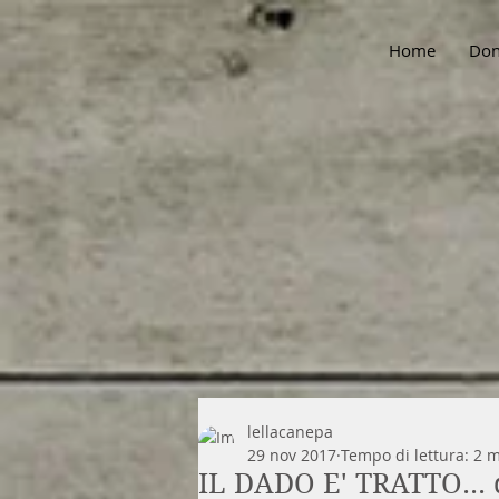
Home
Don
lellacanepa
29 nov 2017
Tempo di lettura: 2 
IL DADO E' TRATTO... d