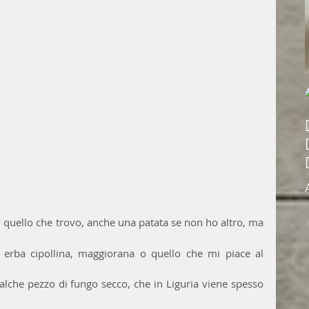
mancare ma in definitiva metto tutto quello che trovo, anche una patata se non ho altro, ma 
, erba cipollina, maggiorana o quello che mi piace al 
lche pezzo di fungo secco, che in Liguria viene spesso 