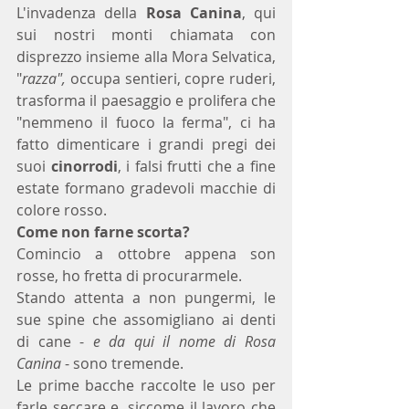
L'invadenza della 
Rosa Canina
, qui 
sui nostri monti chiamata con 
disprezzo insieme alla Mora Selvatica, 
"
razza",
 occupa sentieri, copre ruderi, 
trasforma il paesaggio e prolifera che 
"nemmeno il fuoco la ferma", ci ha 
fatto dimenticare i grandi pregi dei 
suoi 
cinorrodi
, i falsi frutti che a fine 
estate formano gradevoli macchie di 
colore rosso.
Come non farne scorta?
Comincio a ottobre appena son 
rosse, ho fretta di procurarmele.
Stando attenta a non pungermi, le 
sue spine che assomigliano ai denti 
di cane - 
e da qui il nome di Rosa 
Canina
 - sono tremende.
Le prime bacche raccolte le uso per 
farle seccare e, siccome il lavoro che 