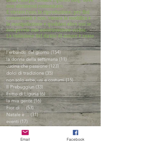
non altrimenti comunicato.
È vietato l'uso, la riproduzione, per fini
commerciali e non, vietata la modifica e
la manipolazione e qualsiasi altro uso se
non previa mia autorizzazione scritta.
La violazione del diritto di autore è reato
l'erbando del giorno
(154)
154 post
la donna della settimana
(11)
11 post
cucina che passione
(123)
123 post
dolci di tradizione
(35)
35 post
non solo erbe, usi e costumi
(15)
15 post
Il Prebuggiun
(33)
33 post
Fritto di Liguria
(6)
6 post
la mia gente
(16)
16 post
Fior di ...
(53)
53 post
Natale è ...
(31)
31 post
eventi
(17)
17 post
Pasqua è ...
(18)
18 post
Amico Albero
(14)
14 post
Email
Facebook