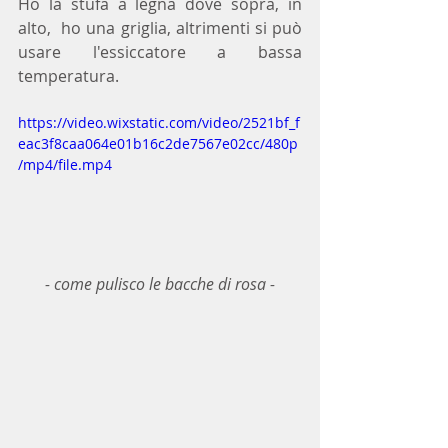
Ho la stufa a legna dove sopra, in 
alto,  ho una griglia, altrimenti si può 
usare l'essiccatore a bassa 
temperatura.
https://video.wixstatic.com/video/2521bf_f
eac3f8caa064e01b16c2de7567e02cc/480p
/mp4/file.mp4
- come pulisco le bacche di rosa -