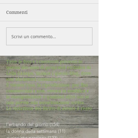
Commenti
Scrivi un commento...
Tutte le foto e i contenuti presenti in
questo sito sono di proprietà esclusiva di
Lella Canepa, titolare i questo blog, dove
non altrimenti comunicato.
È vietato l'uso, la riproduzione, per fini
commerciali e non, vietata la modifica e
la manipolazione e qualsiasi altro uso se
non previa mia autorizzazione scritta.
La violazione del diritto di autore è reato
l'erbando del giorno
(154)
154 post
la donna della settimana
(11)
11 post
cucina che passione
(123)
123 post