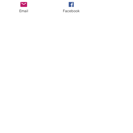
Email
Facebook
Finalmente!
Scarica il libro
"Il mio Prebuggiun"