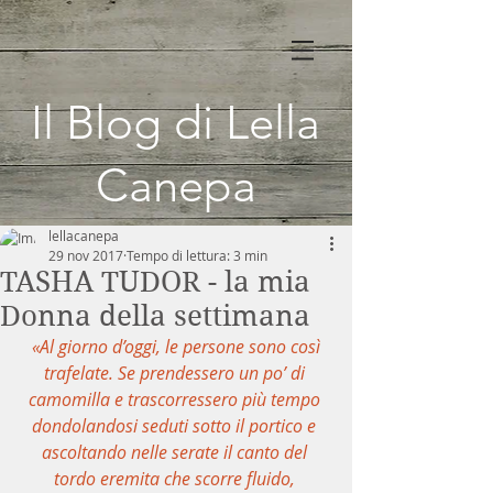
Il Blog di Lella
Canepa
lellacanepa
29 nov 2017
Tempo di lettura: 3 min
TASHA TUDOR - la mia
Donna della settimana
«Al giorno d’oggi, le persone sono così 
trafelate. Se prendessero un po’ di 
camomilla e trascorressero più tempo 
dondolandosi seduti sotto il portico e 
ascoltando nelle serate il canto del 
tordo eremita che scorre fluido, 