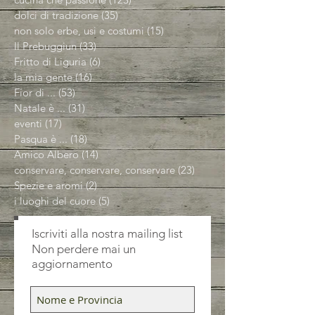
dolci di tradizione
(35)
35 post
non solo erbe, usi e costumi
(15)
15 post
Il Prebuggiun
(33)
33 post
Fritto di Liguria
(6)
6 post
la mia gente
(16)
16 post
Fior di ...
(53)
53 post
Natale è ...
(31)
31 post
eventi
(17)
17 post
Pasqua è ...
(18)
18 post
Amico Albero
(14)
14 post
conservare, conservare, conservare
(23)
23 post
Spezie e aromi
(2)
2 post
i luoghi del cuore
(5)
5 post
Iscriviti alla nostra mailing list
Non perdere mai un
aggiornamento