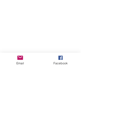
Lella Canepa
Email
Facebook
Associazione Culturale Erbando
Varese Ligure
©
2017-2021
by Lella Canepa
lella.canepa@gmail.com