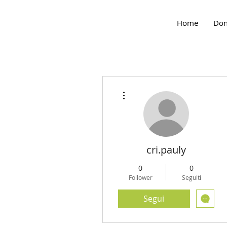
Home
Don
Altre azioni
cri.pauly
0
0
Follower
Seguiti
Segui