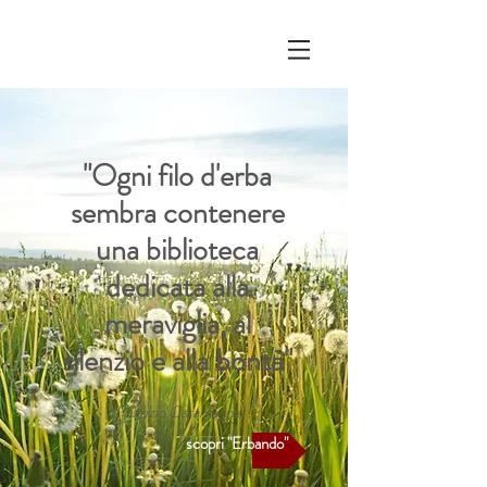
"Ogni filo d'erba
sembra contenere
una biblioteca
dedicata alla
meraviglia, al
silenzio e alla bontà"
(Fabrizio Caramagna)
scopri "Erbando"