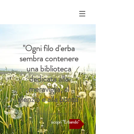
"Ogni filo d'erba
sembra contenere
una biblioteca
dedicata alla
meraviglia, al
silenzio e alla bontà"
(Fabrizio Caramagna)
scopri "Erbando"