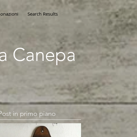
onazioni
Search Results
lla Canepa
Post in primo piano