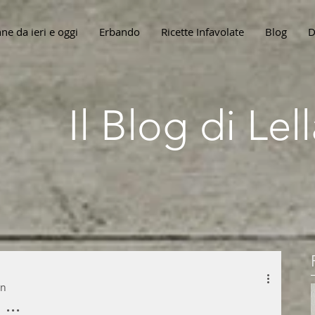
ne da ieri e oggi
Erbando
Ricette Infavolate
Blog
D
Il Blog di Le
in
...