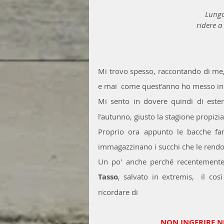
Lungo
ridere a
Mi trovo spesso, raccontando di me, 
e mai  come quest'anno ho messo in
Mi sento in dovere quindi di este
l'autunno, giusto la stagione propizia
Proprio ora appunto le bacche fan
immagazzinano i succhi che le rendo
Tasso
, salvato in extremis,  il cos
ricordare di 
NON INGERIRE NU