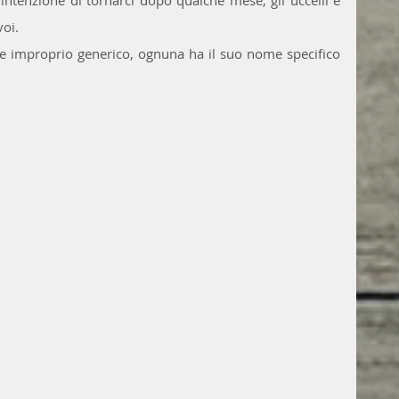
'intenzione di tornarci dopo qualche mese, gli uccelli e 
voi.
e improprio generico, ognuna ha il suo nome specifico 