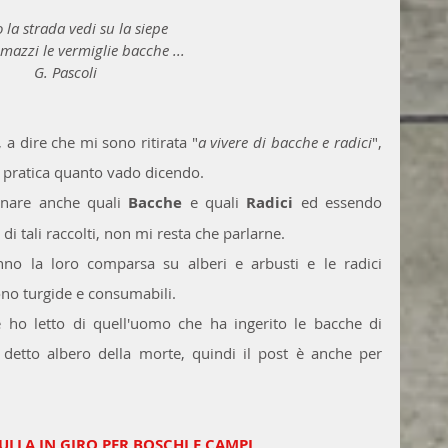
 la strada vedi su la siepe
 mazzi le vermiglie bacche ...
G. Pascoli
a dire che mi sono ritirata "
a vivere di bacche e radici
", 
 pratica quanto vado dicendo.
rnare anche quali 
Bacche
 e quali 
Radici
 ed essendo 
 di tali raccolti, non mi resta che parlarne.
no la loro comparsa su alberi e arbusti e le radici 
no turgide e consumabili.
Un po' anche perché recentemente ho letto di quell'uomo che ha ingerito le bacche di 
ì detto albero della morte, quindi il post è anche per 
LLA IN GIRO PER BOSCHI E CAMPI 