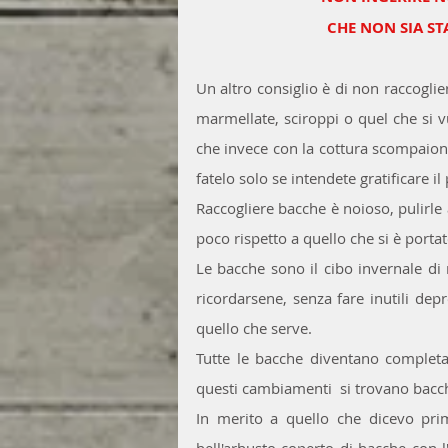
CHE NON SIA ST
Un altro consiglio è di non raccogli
marmellate, sciroppi o quel che si v
che invece con la cottura scompaiono
fatelo solo se intendete gratificare i
Raccogliere bacche è noioso, pulirle
poco rispetto a quello che si è portat
Le bacche sono il cibo invernale di 
ricordarsene, senza fare inutili de
quello che serve.
Tutte le bacche diventano complet
questi cambiamenti  si trovano bacch
In merito a quello che dicevo prim