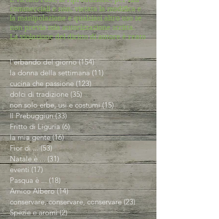
commerciali e non, vietata la modifica e
la manipolazione e qualsiasi altro uso se
non previa mia autorizzazione scritta.
La violazione del diritto di autore è reato
l'erbando del giorno
(154)
154 post
la donna della settimana
(11)
11 post
cucina che passione
(123)
123 post
dolci di tradizione
(35)
35 post
non solo erbe, usi e costumi
(15)
15 post
Il Prebuggiun
(33)
33 post
Fritto di Liguria
(6)
6 post
la mia gente
(16)
16 post
Fior di ...
(53)
53 post
Natale è ...
(31)
31 post
eventi
(17)
17 post
Pasqua è ...
(18)
18 post
Amico Albero
(14)
14 post
conservare, conservare, conservare
(23)
23 post
Spezie e aromi
(2)
2 post