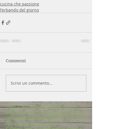
cucina che passione
l'erbando del giorno
Commenti
Scrivi un commento...
Tutte le foto e i contenuti presenti in
questo sito sono di proprietà esclusiva di
Lella Canepa, titolare i questo blog, dove
non altrimenti comunicato.
È vietato l'uso, la riproduzione, per fini