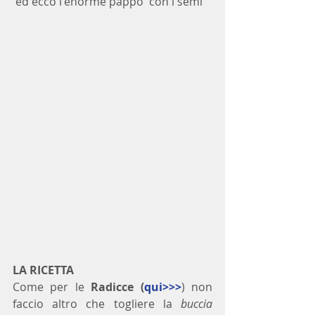
 ed ecco l'enorme pappo  con i semi 
LA RICETTA
Come per le 
Radicce (
qui>>>
) non 
faccio altro che togliere la 
buccia 