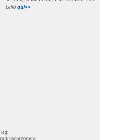
Lella 
qui>>
Tag:
radici
scorzonera